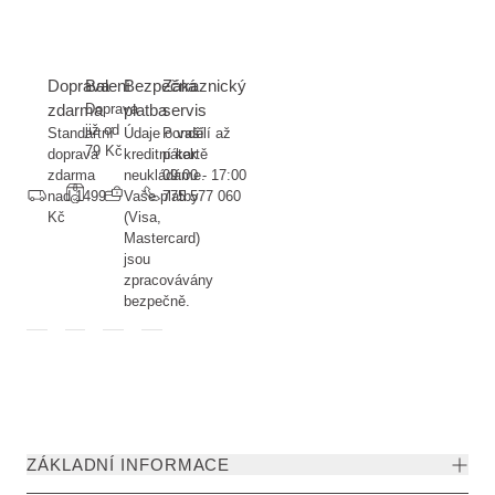
Doprava
Balení
Bezpečná
Zákaznický
zdarma
Doprava
platba
servis
již od
Standartní
Údaje o vaší
Pondělí až
79 Kč
doprava
kreditní kartě
pátek
zdarma
neukládáme.
09:00 - 17:00
nad 1499
Vaše platby
775 577 060
Kč
(Visa,
Mastercard)
jsou
zpracovávány
bezpečně.
ZÁKLADNÍ INFORMACE