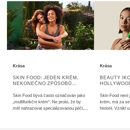
Krása
Krása
OBJEVTE VÍCE O KATEGORII:
OBJEVTE VÍCE
SKIN FOOD: JEDEN KRÉM,
BEAUTY IK
NEKONEČNO ZPŮSOBŮ
HOLLYWOOD
VYUŽITÍ
HVĚZDY PR
„ZELENÉMU
Skin Food bývá často označován jako
Skin Food není 
„multifunkční krém“. Ne proto, že by
krém, má za se
měl nahrazovat specializovanou péči,
historii. Vznikl
ale proto, že je jeho formulace navržena
postupně si zís
tak, aby podporovala přirozené
nejikoničtějšíc
regenerační mechanismy pokožky v
Weleda.