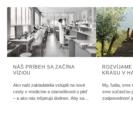
NÁŠ PRÍBEH SA ZAČÍNA
ROZVÍJAME
VÍZIOU
KRÁSU V H
PRÍRODOU 
Ako naši zakladatelia vstúpili na nové
My, ľudia, sme 
cesty v medicíne a starostlivosti o pleť
sme súčasťou p
– a ako nás inšpirujú dodnes. Aby sa
zodpovednosť j
zdravie a krása mohli rozvíjať v súlade
voči životnému 
s prírodou a človekom.
našich hodnôt a
formulovali šes