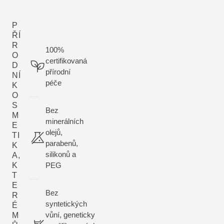
různých situacích.
P
ŘÍ
R
100%
O
certifikovaná
D
přírodní
NÍ
péče
K
O
S
Bez
M
minerálních
E
olejů,
TI
parabenů,
K
silikonů a
A,
K
PEG
T
E
Bez
R
syntetických
É
vůní, geneticky
M