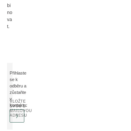
bi
no
va
t.
Přihlaste
se k
odběru a
zůstaňte
v
VLOŽTE
kontaktu:
SVOU E-
MAILOVOU
ADRESU