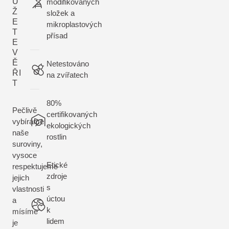
Ů
modifikovaných
Ž
složek a
E
mikroplastových
T
přísad
E
V
Ě
Netestováno
ŘI
na zvířatech
T
80%
Pečlivě
certifikovaných
vybíráme
ekologických
naše
rostlin
suroviny,
vysoce
Etické
respektujeme
zdroje
jejich
s
vlastnosti
úctou
a
k
mísíme
lidem
je