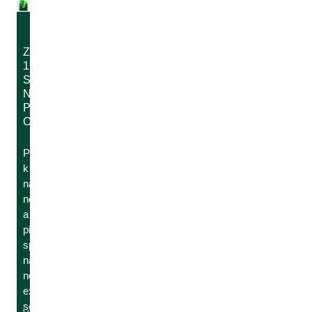
ZÍSKEJTE
15%
SLEVU
NA
PRVNÍ
OBJEDNÁVKU¹
Přihlaste se
k odběru
našeho
newsletteru
a získejte
přístup ke
speciálním
nabídkám,
novinkám i
exkluzivním
soutěžím.