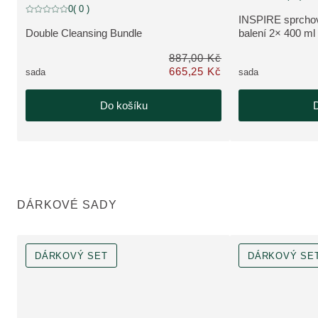
Sleva 25%, Sleva
0
( 0 )
Aktuální hodnocení: 0 z 5 hvězdiček hodnoceno 0 zákazníky
INSPIRE sprcho
ZOBRAZIT PRO
Double Cleansing Bundle
balení 2× 400 ml
ZOBRAZIT PRODUKT:
887,00 Kč
665,25 Kč
sada
sada
Pouze 665,25 Kč místo 887,00 Kč
Do košíku
D
DÁRKOVÉ SADY
DÁRKOVÝ SET
DÁRKOVÝ SE