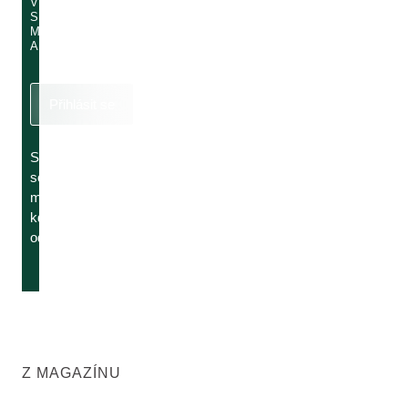
VLOŽTE
SVOU E-
MAILOVOU
ADRESU
Přihlásit se
Svůj
souhlas
můžete
kdykoli
odvolat.
Z MAGAZÍNU