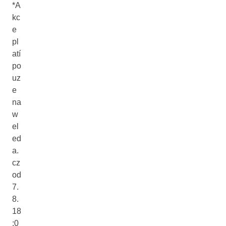
*A
kc
e
pl
atí
po
uz
e
na
w
el
ed
a.
cz
od
7.
8.
18
:0