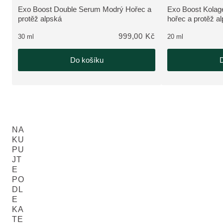
Exo Boost Double Serum Modrý Hořec a
Exo Boost Kola
ZOBRAZIT PRODUKT:
ZOBRAZIT PRO
protěž alpská
hořec a protěž a
999,00 Kč
30 ml
20 ml
Do košíku
D
NA
KU
PU
JT
E
PO
DL
E
KA
TE