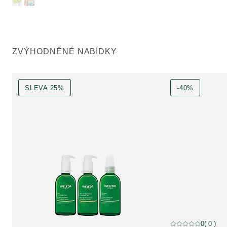
ZVÝHODNĚNÉ NABÍDKY
SLEVA 25%
-40%
-40%, Sleva
0
( 0 )
Aktuální hodnocení