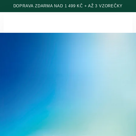
Přeskočit na hlavní obsah
DOPRAVA ZDARMA NAD 1 499 KČ + AŽ 3 VZOREČKY
Internetový obchod Weleda – přírodní věda pro vás