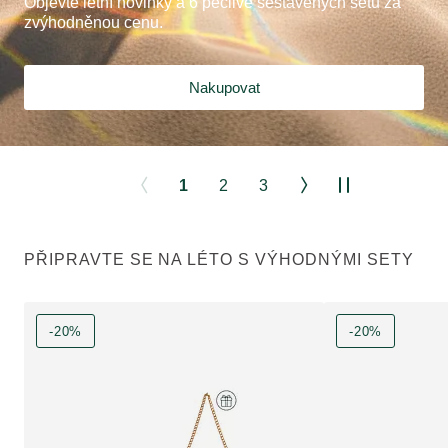
Objevte letní novinky a 6 pečlivě sestavených setů za
zvýhodněnou cenu.
Nakupovat
1
2
3
PŘIPRAVTE SE NA LÉTO S VÝHODNÝMI SETY
-20%
-20%